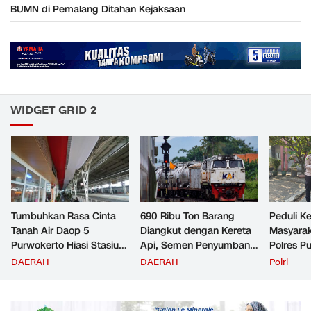
BUMN di Pemalang Ditahan Kejaksaan
WIDGET GRID 2
Tumbuhkan Rasa Cinta
690 Ribu Ton Barang
Peduli K
Tanah Air Daop 5
Diangkut dengan Kereta
Masyara
Purwokerto Hiasi Stasiun
Api, Semen Penyumbang
Polres P
dengan Ornamen
Volume Terbesar
Jemput P
DAERAH
DAERAH
Polri
Bernuansa Merah Putih
Angkutan Barang KAI
ke Pusk
Daop 5 Purwokerto pada
Semester 1 Tahun 2026