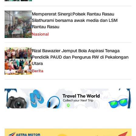
Mempererat Sinergi:Polsek Rantau Rasau
Silathurami bersama awak media dan LSM
Rantau Rasau
Nasional
Rizal Bawazier Jemput Bola Aspirasi Tenaga
Pendidik PAUD dan Pengurus RW di Pekalongan
Utara
Berita