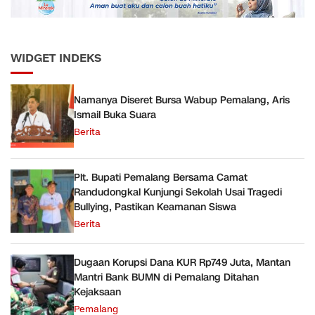
WIDGET INDEKS
Namanya Diseret Bursa Wabup Pemalang, Aris
Ismail Buka Suara
Berita
Plt. Bupati Pemalang Bersama Camat
Randudongkal Kunjungi Sekolah Usai Tragedi
Bullying, Pastikan Keamanan Siswa
Berita
Dugaan Korupsi Dana KUR Rp749 Juta, Mantan
Mantri Bank BUMN di Pemalang Ditahan
Kejaksaan
Pemalang