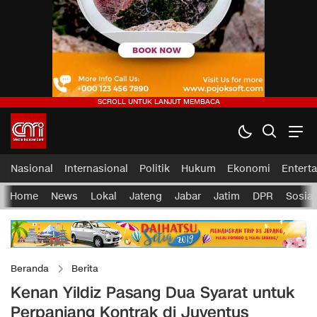
Nasional
Internasional
Politik
Hukum
Ekonomi
Entert
Home
News
Lokal
Jateng
Jabar
Jatim
DPR
Sosial
Beranda
Berita
Kenan Yildiz Pasang Dua Syarat untuk
Perpanjang Kontrak di Juventus