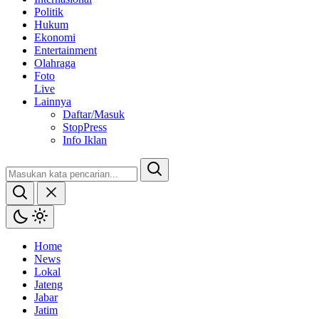
Politik
Hukum
Ekonomi
Entertainment
Olahraga
Foto
Live
Lainnya
Daftar/Masuk
StopPress
Info Iklan
Home
News
Lokal
Jateng
Jabar
Jatim