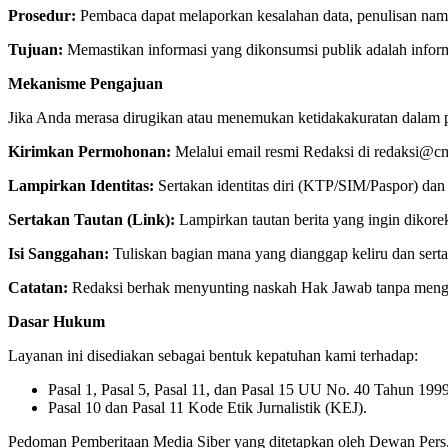
Prosedur:
Pembaca dapat melaporkan kesalahan data, penulisan nama, 
Tujuan:
Memastikan informasi yang dikonsumsi publik adalah inform
Mekanisme Pengajuan
Jika Anda merasa dirugikan atau menemukan ketidakakuratan dalam p
Kirimkan Permohonan:
Melalui email resmi Redaksi di redaksi@c
Lampirkan Identitas:
Sertakan identitas diri (KTP/SIM/Paspor) dan 
Sertakan Tautan (Link):
Lampirkan tautan berita yang ingin dikorek
Isi Sanggahan:
Tuliskan bagian mana yang dianggap keliru dan serta
Catatan:
Redaksi berhak menyunting naskah Hak Jawab tanpa mengubah
Dasar Hukum
Layanan ini disediakan sebagai bentuk kepatuhan kami terhadap:
Pasal 1, Pasal 5, Pasal 11, dan Pasal 15 UU No. 40 Tahun 1999
Pasal 10 dan Pasal 11 Kode Etik Jurnalistik (KEJ).
Pedoman Pemberitaan Media Siber yang ditetapkan oleh Dewan Pers