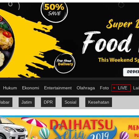
Hukum
Ekonomi
Entertainment
Olahraga
Foto
LIVE
La
Jabar
Jatim
DPR
Sosial
Kesehatan