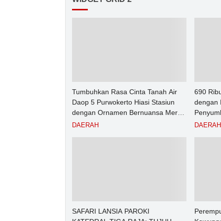
Tumbuhkan Rasa Cinta Tanah Air
690 Rib
Daop 5 Purwokerto Hiasi Stasiun
dengan 
dengan Ornamen Bernuansa Merah
Penyumb
Putih
Angkuta
DAERAH
DAERAH
Purwoke
2026
SAFARI LANSIA PAROKI
Perempu