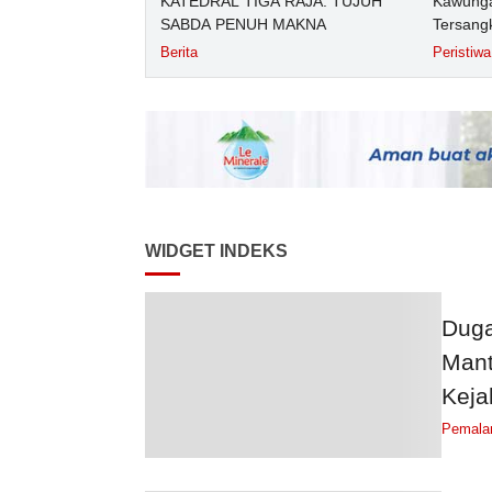
KATEDRAL TIGA RAJA: TUJUH
Kawunga
SABDA PENUH MAKNA
Tersang
Purbali
Berita
Peristiwa
WIDGET INDEKS
Duga
Mant
Keja
Pemala