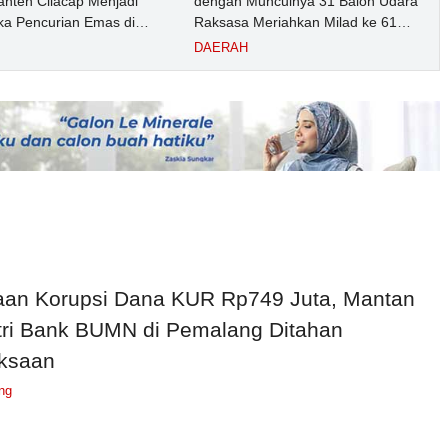
nten Cilacap Menjadi
dengan Munculnya 31 Balon Udara
ka Pencurian Emas di
Raksasa Meriahkan Milad ke 61
ngga
UMP Sedot Ribuan Warga
DAERAH
an Korupsi Dana KUR Rp749 Juta, Mantan
ri Bank BUMN di Pemalang Ditahan
ksaan
ng