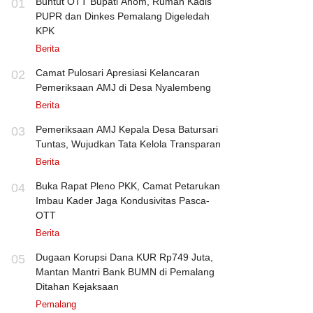
Buntut OTT Bupati Anom, Rumah Kadis
01
PUPR dan Dinkes Pemalang Digeledah
KPK
Berita
Camat Pulosari Apresiasi Kelancaran
02
Pemeriksaan AMJ di Desa Nyalembeng
Berita
Pemeriksaan AMJ Kepala Desa Batursari
03
Tuntas, Wujudkan Tata Kelola Transparan
Berita
Buka Rapat Pleno PKK, Camat Petarukan
04
Imbau Kader Jaga Kondusivitas Pasca-
OTT
Berita
Dugaan Korupsi Dana KUR Rp749 Juta,
05
Mantan Mantri Bank BUMN di Pemalang
Ditahan Kejaksaan
Pemalang