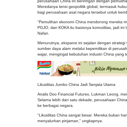
perusahaan China ini beriringan dengan pemulih
Meredanya tensi geopolitik global, termasuk hu
bagi perusahaan asal negara tersebut untuk kembal
“Pemulihan ekonomi China mendorong mereka me
PGJO, dan KOKA itu basisnya komoditas, jadi ini t
Nafan.
Menurutnya, ekspansi ini sejalan dengan strate
sumber daya alam melalui kepemilikan di perusah
wajar, mengingat kebutuhan industri China yang 
Likuiditas Jumbo China Jadi Senjata Utama
Analis Doo Financial Futures, Lukman Leong, men
Selama lebih dari satu dekade, perusahaan Chin
ke berbagai negara.
“Likuiditas China sangat besar. Mereka bukan ha
menyalurkan pinjaman,” ungkapnya.