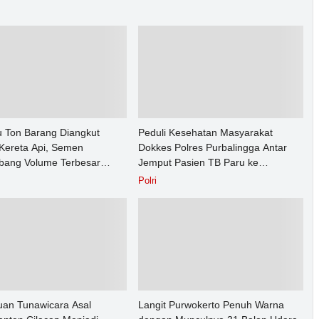
u Ton Barang Diangkut
Peduli Kesehatan Masyarakat
Kereta Api, Semen
Dokkes Polres Purbalingga Antar
ang Volume Terbesar
Jemput Pasien TB Paru ke
n Barang KAI Daop 5
Puskesmas
Polri
rto pada Semester 1 Tahun
an Tunawicara Asal
Langit Purwokerto Penuh Warna