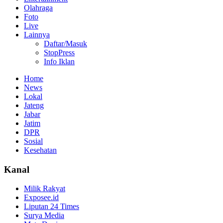
Olahraga
Foto
Live
Lainnya
Daftar/Masuk
StopPress
Info Iklan
Home
News
Lokal
Jateng
Jabar
Jatim
DPR
Sosial
Kesehatan
Kanal
Milik Rakyat
Exposee.id
Liputan 24 Times
Surya Media