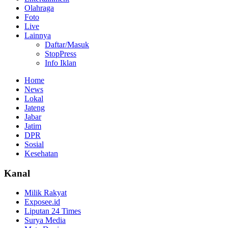
Olahraga
Foto
Live
Lainnya
Daftar/Masuk
StopPress
Info Iklan
Home
News
Lokal
Jateng
Jabar
Jatim
DPR
Sosial
Kesehatan
Kanal
Milik Rakyat
Exposee.id
Liputan 24 Times
Surya Media