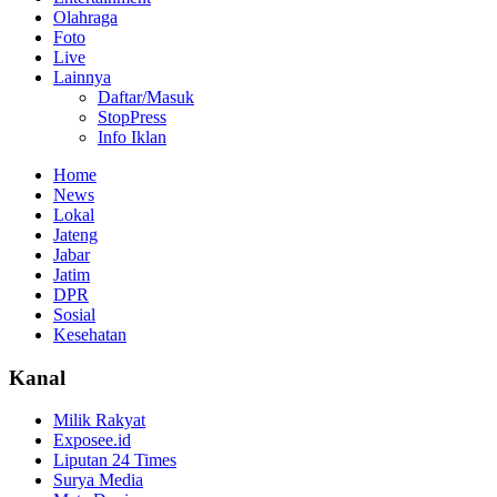
Olahraga
Foto
Live
Lainnya
Daftar/Masuk
StopPress
Info Iklan
Home
News
Lokal
Jateng
Jabar
Jatim
DPR
Sosial
Kesehatan
Kanal
Milik Rakyat
Exposee.id
Liputan 24 Times
Surya Media