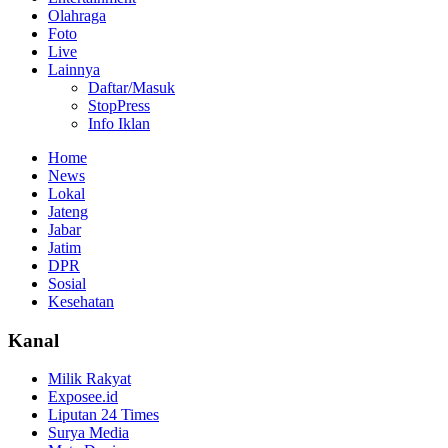
Olahraga
Foto
Live
Lainnya
Daftar/Masuk
StopPress
Info Iklan
Home
News
Lokal
Jateng
Jabar
Jatim
DPR
Sosial
Kesehatan
Kanal
Milik Rakyat
Exposee.id
Liputan 24 Times
Surya Media