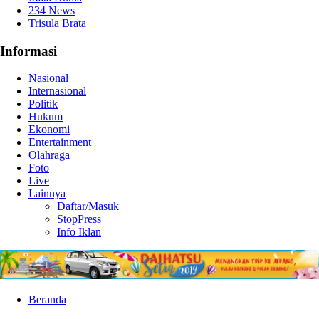
234 News
Trisula Brata
Informasi
Nasional
Internasional
Politik
Hukum
Ekonomi
Entertainment
Olahraga
Foto
Live
Lainnya
Daftar/Masuk
StopPress
Info Iklan
Beranda