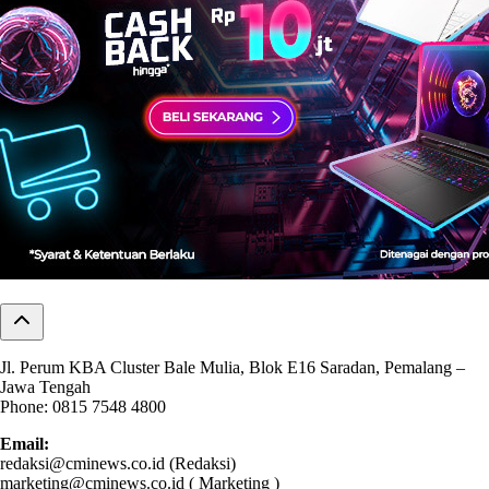
Jl. Perum KBA Cluster Bale Mulia, Blok E16 Saradan, Pemalang –
Jawa Tengah
Phone: 0815 7548 4800
Email:
redaksi@cminews.co.id (Redaksi)
marketing@cminews.co.id ( Marketing )