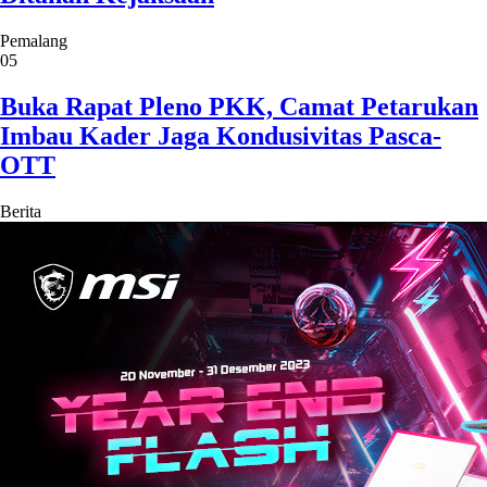
Pemalang
05
Buka Rapat Pleno PKK, Camat Petarukan
Imbau Kader Jaga Kondusivitas Pasca-
OTT
Berita