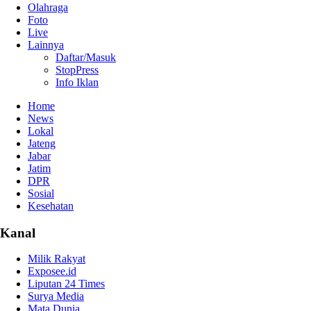
Olahraga
Foto
Live
Lainnya
Daftar/Masuk
StopPress
Info Iklan
Home
News
Lokal
Jateng
Jabar
Jatim
DPR
Sosial
Kesehatan
Kanal
Milik Rakyat
Exposee.id
Liputan 24 Times
Surya Media
Mata Dunia