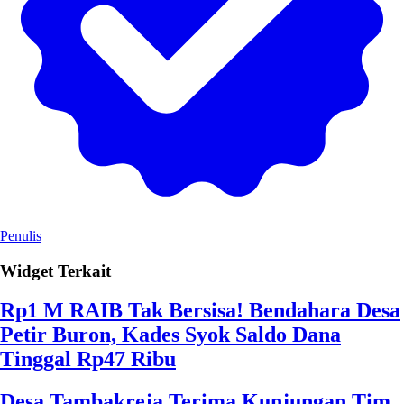
Penulis
Widget Terkait
Rp1 M RAIB Tak Bersisa! Bendahara Desa
Petir Buron, Kades Syok Saldo Dana
Tinggal Rp47 Ribu
Desa Tambakreja Terima Kunjungan Tim