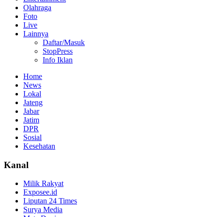
Olahraga
Foto
Live
Lainnya
Daftar/Masuk
StopPress
Info Iklan
Home
News
Lokal
Jateng
Jabar
Jatim
DPR
Sosial
Kesehatan
Kanal
Milik Rakyat
Exposee.id
Liputan 24 Times
Surya Media