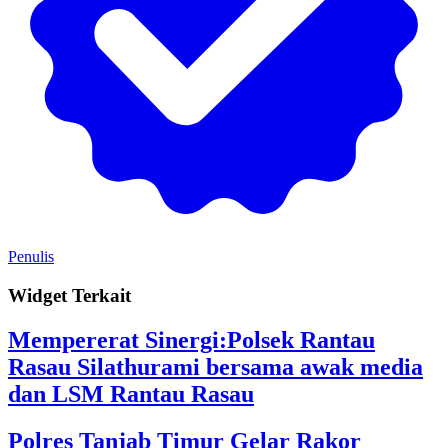
Penulis
Widget Terkait
Mempererat Sinergi:Polsek Rantau
Rasau Silathurami bersama awak media
dan LSM Rantau Rasau
Polres Tanjab Timur Gelar Rakor