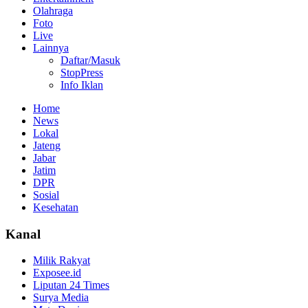
Olahraga
Foto
Live
Lainnya
Daftar/Masuk
StopPress
Info Iklan
Home
News
Lokal
Jateng
Jabar
Jatim
DPR
Sosial
Kesehatan
Kanal
Milik Rakyat
Exposee.id
Liputan 24 Times
Surya Media