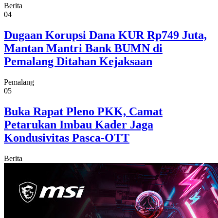
Berita
04
Dugaan Korupsi Dana KUR Rp749 Juta,
Mantan Mantri Bank BUMN di
Pemalang Ditahan Kejaksaan
Pemalang
05
Buka Rapat Pleno PKK, Camat
Petarukan Imbau Kader Jaga
Kondusivitas Pasca-OTT
Berita