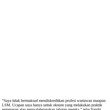
“Saya tidak bermaksud mendiskreditkan profesi wartawan maupun
LSM. Ucapan saya hanya untuk oknum yang melakukan praktik
pemerasan atau menyalahgunakan jabatan mereka,” jelas Yandri.