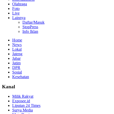
Olahraga
Foto
Live
Lainnya
Daftar/Masuk
StopPress
Info Iklan
Home
News
Lokal
Jateng
Jabar
Jatim
DPR
Sosial
Kesehatan
Kanal
Milik Rakyat
Exposee.id
Liputan 24 Times
Surya Media