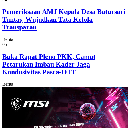
Pemeriksaan AMJ Kepala Desa Batursari
Tuntas, Wujudkan Tata Kelola
Transparan
Berita
05
Buka Rapat Pleno PKK, Camat
Petarukan Imbau Kader Jaga
Kondusivitas Pasca-OTT
Berita