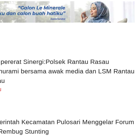
ererat Sinergi:Polsek Rantau Rasau
thurami bersama awak media dan LSM Rantau
au
l
rintah Kecamatan Pulosari Menggelar Forum
Rembug Stunting