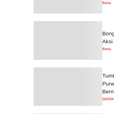
Berita
Bong
Aksi
Berita
Tumb
Purw
Bern
DAERA