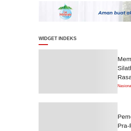
WIDGET INDEKS
Memp
Sila
Ras
Nasiona
Peme
Pra-