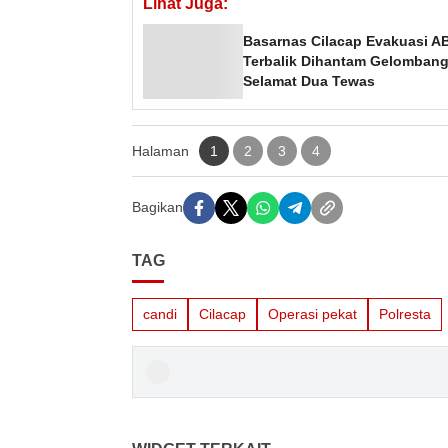
Lihat Juga:
Basarnas Cilacap Evakuasi A
Terbalik Dihantam Gelombang 
Selamat Dua Tewas
Halaman
1
2
3
4
Bagikan
TAG
candi
Cilacap
Operasi pekat
Polresta