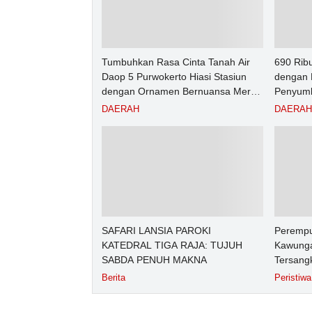
Tumbuhkan Rasa Cinta Tanah Air
690 Rib
Daop 5 Purwokerto Hiasi Stasiun
dengan 
dengan Ornamen Bernuansa Merah
Penyumb
Putih
Angkuta
DAERAH
DAERAH
Purwoke
2026
SAFARI LANSIA PAROKI
Perempu
KATEDRAL TIGA RAJA: TUJUH
Kawunga
SABDA PENUH MAKNA
Tersang
Purbali
Berita
Peristiwa