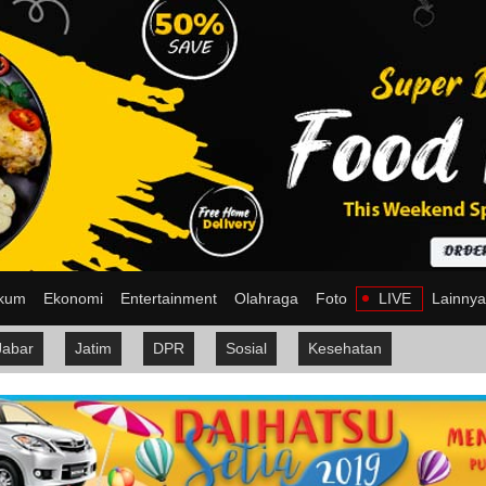
kum
Ekonomi
Entertainment
Olahraga
Foto
LIVE
Lainny
Jabar
Jatim
DPR
Sosial
Kesehatan