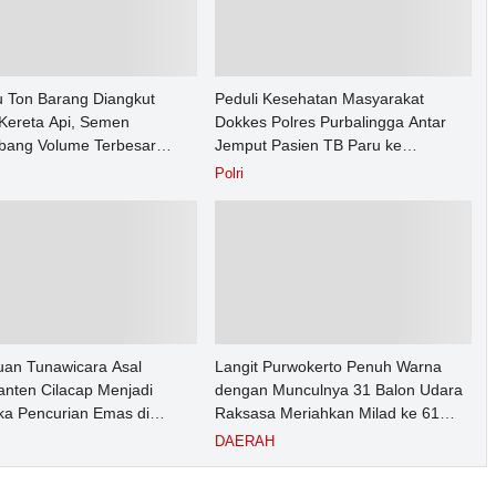
u Ton Barang Diangkut
Peduli Kesehatan Masyarakat
Kereta Api, Semen
Dokkes Polres Purbalingga Antar
ang Volume Terbesar
Jemput Pasien TB Paru ke
n Barang KAI Daop 5
Puskesmas
Polri
rto pada Semester 1 Tahun
an Tunawicara Asal
Langit Purwokerto Penuh Warna
nten Cilacap Menjadi
dengan Munculnya 31 Balon Udara
ka Pencurian Emas di
Raksasa Meriahkan Milad ke 61
ngga
UMP Sedot Ribuan Warga
DAERAH