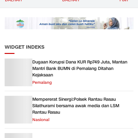
DAERAH
DAERAH
Polri
Bernuansa Merah Putih
Angkutan Barang KAI
ke Pusk
Daop 5 Purwokerto pada
Semester 1 Tahun 2026
WIDGET INDEKS
Dugaan Korupsi Dana KUR Rp749 Juta, Mantan
Mantri Bank BUMN di Pemalang Ditahan
Kejaksaan
Pemalang
Mempererat Sinergi:Polsek Rantau Rasau
Silathurami bersama awak media dan LSM
Rantau Rasau
Nasional