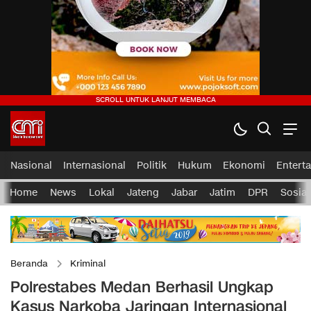
Nasional
Internasional
Politik
Hukum
Ekonomi
Entert
Home
News
Lokal
Jateng
Jabar
Jatim
DPR
Sosial
Beranda
Kriminal
Polrestabes Medan Berhasil Ungkap
Kasus Narkoba Jaringan Internasional