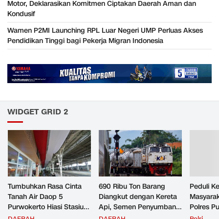
Motor, Deklarasikan Komitmen Ciptakan Daerah Aman dan
Kondusif
Wamen P2MI Launching RPL Luar Negeri UMP Perluas Akses
Pendidikan Tinggi bagi Pekerja Migran Indonesia
WIDGET GRID 2
Tumbuhkan Rasa Cinta
690 Ribu Ton Barang
Peduli K
Tanah Air Daop 5
Diangkut dengan Kereta
Masyara
Purwokerto Hiasi Stasiun
Api, Semen Penyumbang
Polres P
dengan Ornamen
Volume Terbesar
Jemput P