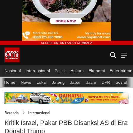
Nasional
Internasional
Politik
Hukum
Ekonomi
Entertainme
Home
News
Lokal
Jateng
Jabar
Jatim
DPR
Sosial
Beranda
Internasional
Kritik Israel, Pakar PBB Disanksi AS di Era
Donald Trump