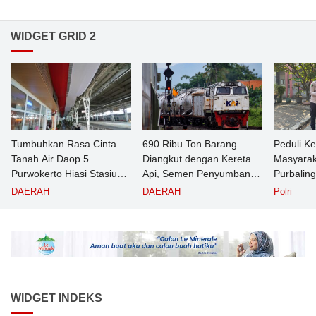
WIDGET GRID 2
Tumbuhkan Rasa Cinta
690 Ribu Ton Barang
Peduli K
Tanah Air Daop 5
Diangkut dengan Kereta
Masyarak
Purwokerto Hiasi Stasiun
Api, Semen Penyumbang
Purbalin
dengan Ornamen
Volume Terbesar
Pasien T
DAERAH
DAERAH
Polri
Bernuansa Merah Putih
Angkutan Barang KAI
Puskesm
Daop 5 Purwokerto pada
Semester 1 Tahun 2026
WIDGET INDEKS