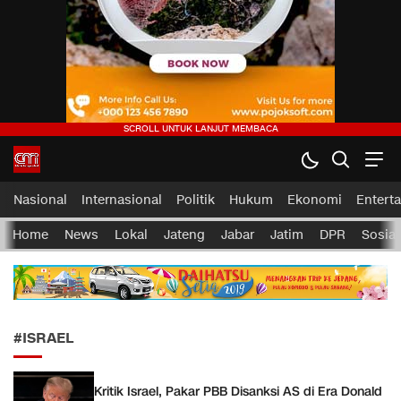
CMI News
Berani, Integritas dan Loyalitas
Nasional
Internasional
Politik
Hukum
Ekonomi
Entert
Home
News
Lokal
Jateng
Jabar
Jatim
DPR
Sosial
#ISRAEL
Kritik Israel, Pakar PBB Disanksi AS di Era Donald