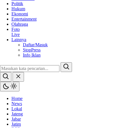
Politik
Hukum
Ekonomi
Entertainment
Olahraga
Foto
Live
Lainnya
Daftar/Masuk
StopPress
Info Iklan
Home
News
Lokal
Jateng
Jabar
Jatim