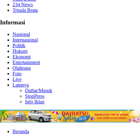
234 News
Trisula Brata
Informasi
Nasional
Internasional
Politik
Hukum
Ekonomi
Entertainment
Olahraga
Foto
Live
Lainnya
Daftar/Masuk
StopPress
Info Iklan
Beranda