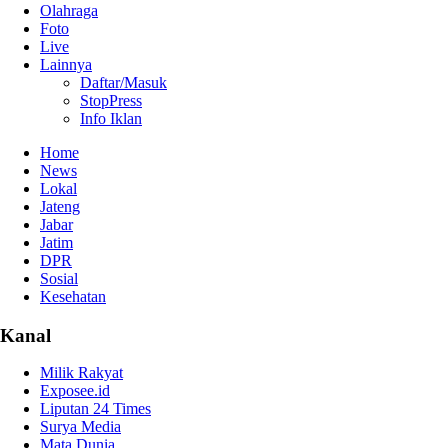
Olahraga
Foto
Live
Lainnya
Daftar/Masuk
StopPress
Info Iklan
Home
News
Lokal
Jateng
Jabar
Jatim
DPR
Sosial
Kesehatan
Kanal
Milik Rakyat
Exposee.id
Liputan 24 Times
Surya Media
Mata Dunia