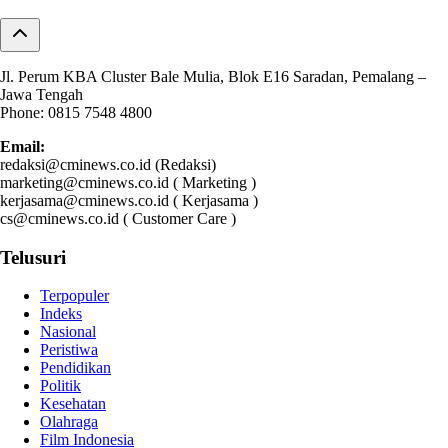
Jl. Perum KBA Cluster Bale Mulia, Blok E16 Saradan, Pemalang –
Jawa Tengah
Phone: 0815 7548 4800
Email:
redaksi@cminews.co.id (Redaksi)
marketing@cminews.co.id ( Marketing )
kerjasama@cminews.co.id ( Kerjasama )
cs@cminews.co.id ( Customer Care )
Telusuri
Terpopuler
Indeks
Nasional
Peristiwa
Pendidikan
Politik
Kesehatan
Olahraga
Film Indonesia