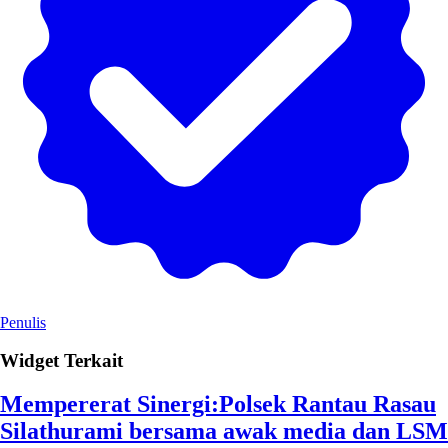
Penulis
Widget Terkait
Mempererat Sinergi:Polsek Rantau Rasau
Silathurami bersama awak media dan LSM