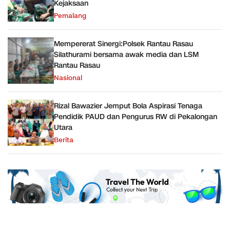
Kejaksaan
Pemalang
Mempererat Sinergi:Polsek Rantau Rasau
Silathurami bersama awak media dan LSM
Rantau Rasau
Nasional
Rizal Bawazier Jemput Bola Aspirasi Tenaga
Pendidik PAUD dan Pengurus RW di Pekalongan
Utara
Berita