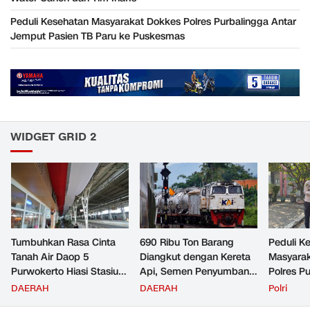
Peduli Kesehatan Masyarakat Dokkes Polres Purbalingga Antar
Jemput Pasien TB Paru ke Puskesmas
WIDGET GRID 2
Tumbuhkan Rasa Cinta
690 Ribu Ton Barang
Peduli K
Tanah Air Daop 5
Diangkut dengan Kereta
Masyara
Purwokerto Hiasi Stasiun
Api, Semen Penyumbang
Polres P
dengan Ornamen
Volume Terbesar
Jemput P
DAERAH
DAERAH
Polri
Bernuansa Merah Putih
Angkutan Barang KAI
ke Pusk