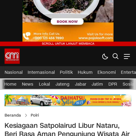
Nasional
Internasional
Politik
Hukum
Ekonomi
Entert
Home
News
Lokal
Jateng
Jabar
Jatim
DPR
Sosial
Beranda
Polri
Kesiagaan Satpolairud Libur Nataru,
Beri Rasa Aman Pengunjung Wisata Air