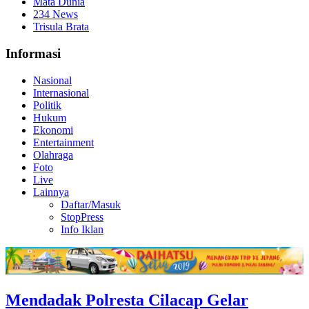
Mata Dunia
234 News
Trisula Brata
Informasi
Nasional
Internasional
Politik
Hukum
Ekonomi
Entertainment
Olahraga
Foto
Live
Lainnya
Daftar/Masuk
StopPress
Info Iklan
Mendadak Polresta Cilacap Gelar