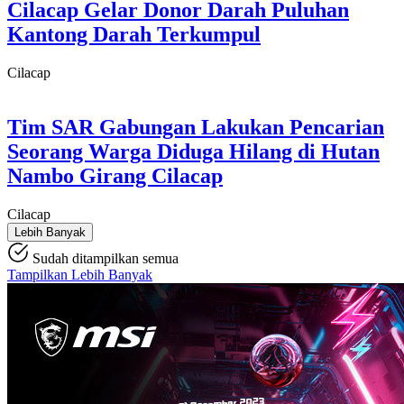
Cilacap Gelar Donor Darah Puluhan
Kantong Darah Terkumpul
Cilacap
Tim SAR Gabungan Lakukan Pencarian
Seorang Warga Diduga Hilang di Hutan
Nambo Girang Cilacap
Cilacap
Lebih Banyak
Sudah ditampilkan semua
Tampilkan Lebih Banyak