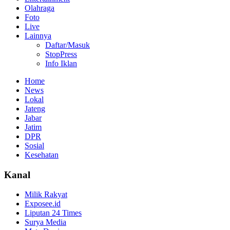
Olahraga
Foto
Live
Lainnya
Daftar/Masuk
StopPress
Info Iklan
Home
News
Lokal
Jateng
Jabar
Jatim
DPR
Sosial
Kesehatan
Kanal
Milik Rakyat
Exposee.id
Liputan 24 Times
Surya Media