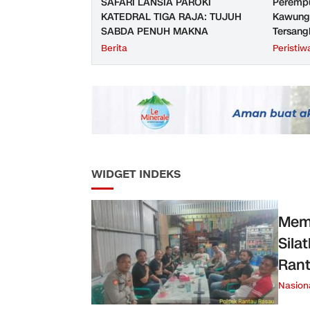
SAFARI LANSIA PAROKI
Perempu
KATEDRAL TIGA RAJA: TUJUH
Kawunga
SABDA PENUH MAKNA
Tersang
Purbali
Berita
Peristiw
WIDGET INDEKS
Memp
Sila
Ran
Nasion