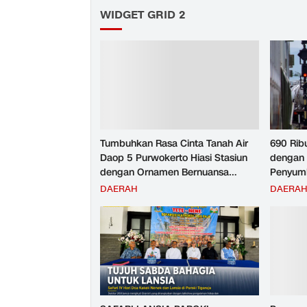
WIDGET GRID 2
Tumbuhkan Rasa Cinta Tanah Air
690 Rib
Daop 5 Purwokerto Hiasi Stasiun
dengan 
dengan Ornamen Bernuansa
Penyumb
Merah Putih
Angkuta
DAERAH
DAERA
Purwoke
Tahun 2