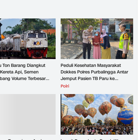
u Ton Barang Diangkut
Peduli Kesehatan Masyarakat
Kereta Api, Semen
Dokkes Polres Purbalingga Antar
ang Volume Terbesar
Jemput Pasien TB Paru ke
n Barang KAI Daop 5
Puskesmas
H
Polri
rto pada Semester 1
026