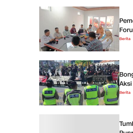
Peme
For
Berita
Bong
Aksi
Berita
Tumb
Purw