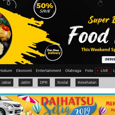
Hukum
Ekonomi
Entertainment
Olahraga
Foto
LIVE
Jabar
Jatim
DPR
Sosial
Kesehatan