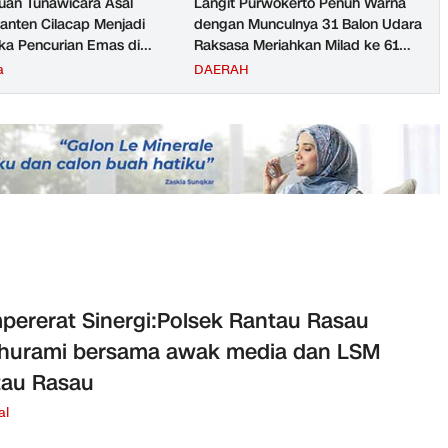
an Tunawicara Asal
Langit Purwokerto Penuh Warna
nten Cilacap Menjadi
dengan Munculnya 31 Balon Udara
ka Pencurian Emas di
Raksasa Meriahkan Milad ke 61
ngga
UMP Sedot Ribuan Warga
a
DAERAH
ererat Sinergi:Polsek Rantau Rasau
thurami bersama awak media dan LSM
tau Rasau
al