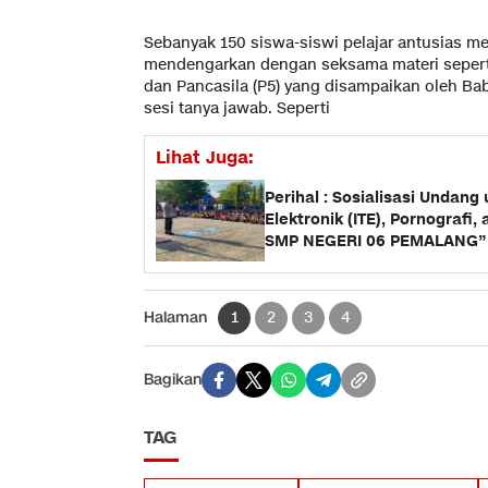
Sebanyak 150 siswa-siswi pelajar antusias me
mendengarkan dengan seksama materi seperti P
dan Pancasila (P5) yang disampaikan oleh Bab
sesi tanya jawab. Seperti
Lihat Juga:
Perihal : Sosialisasi Undang
Elektronik (ITE), Pornografi,
SMP NEGERI 06 PEMALANG”
Halaman
1
2
3
4
Bagikan
TAG