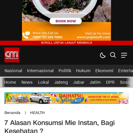
Nasional
Internasional
Politik
Hukum
Ekonomi
Entert
Home
News
Lokal
Jateng
Jabar
Jatim
DPR
Sosial
Beranda
HEALTH
7 Alasan Konsumsi Mie Instan, Bagi
Kesehatan ?