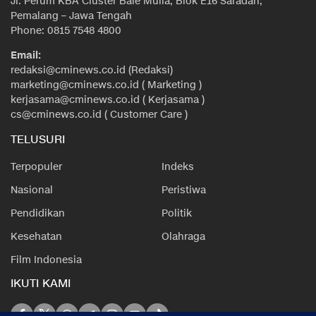
Jl. Perum KBA Cluster Bale Mulia, Blok E16 Saradan,
Pemalang – Jawa Tengah
Phone: 0815 7548 4800
Email:
redaksi@cminews.co.id (Redaksi)
marketing@cminews.co.id ( Marketing )
kerjasama@cminews.co.id ( Kerjasama )
cs@cminews.co.id ( Customer Care )
TELUSURI
Terpopuler
Indeks
Nasional
Peristiwa
Pendidikan
Politik
Kesehatan
Olahraga
Film Indonesia
IKUTI KAMI