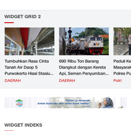
WIDGET GRID 2
Tumbuhkan Rasa Cinta
690 Ribu Ton Barang
Peduli K
Tanah Air Daop 5
Diangkut dengan Kereta
Masyara
Purwokerto Hiasi Stasiun
Api, Semen Penyumbang
Polres P
dengan Ornamen
Volume Terbesar
Jemput P
DAERAH
DAERAH
Polri
Bernuansa Merah Putih
Angkutan Barang KAI
ke Pusk
Daop 5 Purwokerto pada
Semester 1 Tahun 2026
WIDGET INDEKS