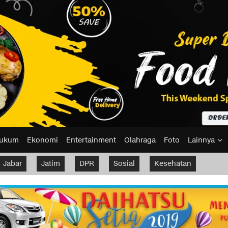
ukum
Ekonomi
Entertainment
Olahraga
Foto
Lainnya
Jabar
Jatim
DPR
Sosial
Kesehatan