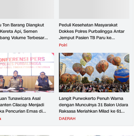
u Ton Barang Diangkut
Peduli Kesehatan Masyarakat
Kereta Api, Semen
Dokkes Polres Purbalingga Antar
ang Volume Terbesar
Jemput Pasien TB Paru ke
n Barang KAI Daop 5
Puskesmas
H
Polri
rto pada Semester 1
026
an Tunawicara Asal
Langit Purwokerto Penuh Warna
nten Cilacap Menjadi
dengan Munculnya 31 Balon Udara
ka Pencurian Emas di
Raksasa Meriahkan Milad ke 61
ngga
UMP Sedot Ribuan Warga
a
DAERAH