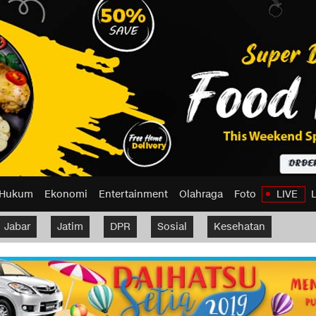
Hukum
Ekonomi
Entertainment
Olahraga
Foto
LIVE
Jabar
Jatim
DPR
Sosial
Kesehatan