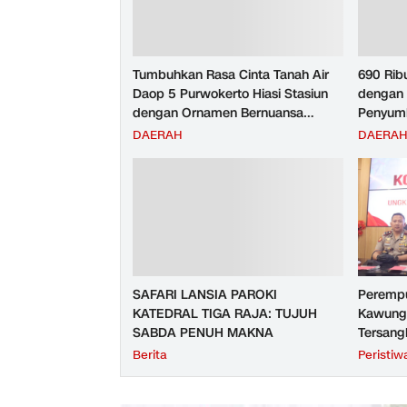
Tumbuhkan Rasa Cinta Tanah Air
690 Rib
Daop 5 Purwokerto Hiasi Stasiun
dengan 
dengan Ornamen Bernuansa
Penyumb
Merah Putih
Angkuta
DAERAH
DAERA
Purwoke
Tahun 2
SAFARI LANSIA PAROKI
Perempu
KATEDRAL TIGA RAJA: TUJUH
Kawunga
SABDA PENUH MAKNA
Tersang
Purbali
Berita
Peristiw