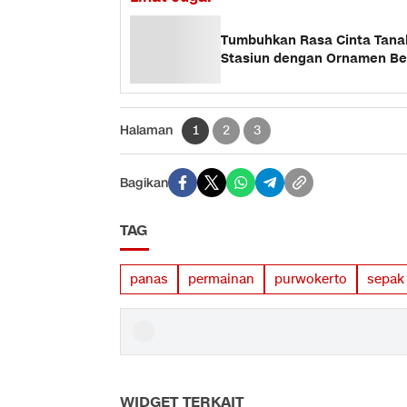
Tumbuhkan Rasa Cinta Tanah
Stasiun dengan Ornamen Be
Halaman
1
2
3
Bagikan
TAG
panas
permainan
purwokerto
sepak 
WIDGET TERKAIT