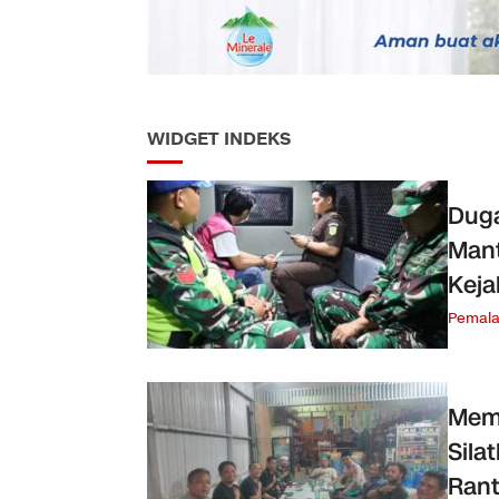
WIDGET INDEKS
Duga
Mant
Keja
Pemal
Memp
Sila
Ran