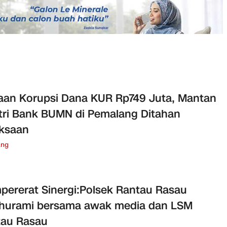
an Korupsi Dana KUR Rp749 Juta, Mantan
ri Bank BUMN di Pemalang Ditahan
ksaan
ang
ererat Sinergi:Polsek Rantau Rasau
thurami bersama awak media dan LSM
tau Rasau