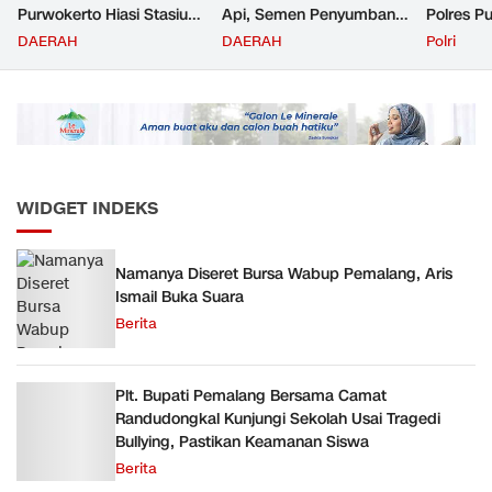
Purwokerto Hiasi Stasiun
Api, Semen Penyumbang
Polres P
dengan Ornamen
Volume Terbesar
Jemput P
DAERAH
DAERAH
Polri
Bernuansa Merah Putih
Angkutan Barang KAI
ke Pusk
Daop 5 Purwokerto pada
Semester 1 Tahun 2026
WIDGET INDEKS
Namanya Diseret Bursa Wabup Pemalang, Aris
Ismail Buka Suara
Berita
Plt. Bupati Pemalang Bersama Camat
Randudongkal Kunjungi Sekolah Usai Tragedi
Bullying, Pastikan Keamanan Siswa
Berita