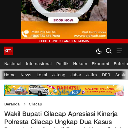
Nasional
Internasional
Politik
Hukum
Ekonomi
Entert
Home
News
Lokal
Jateng
Jabar
Jatim
DPR
Sosial
Beranda
Cilacap
Wakil Bupati Cilacap Apresiasi Kinerja
Polresta Cilacap Ungkap Dua Kasus