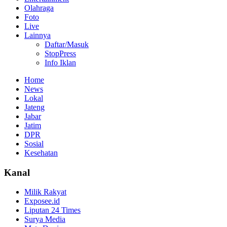
Olahraga
Foto
Live
Lainnya
Daftar/Masuk
StopPress
Info Iklan
Home
News
Lokal
Jateng
Jabar
Jatim
DPR
Sosial
Kesehatan
Kanal
Milik Rakyat
Exposee.id
Liputan 24 Times
Surya Media