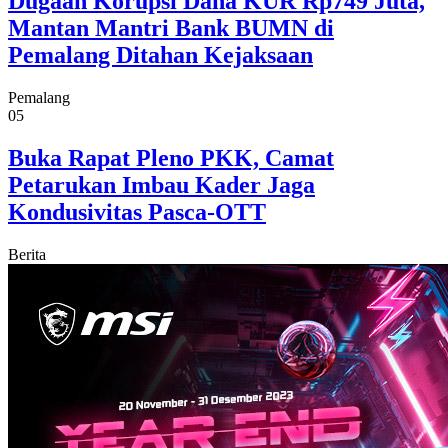
Dugaan Korupsi Dana KUR Rp749 Juta,
Mantan Mantri Bank BUMN di
Pemalang Ditahan Kejaksaan
Pemalang
05
Buka Rapat Pleno PKK, Camat
Petarukan Imbau Kader Jaga
Kondusivitas Pasca-OTT
Berita