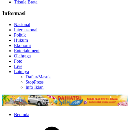
Trisula Brata
Informasi
Nasional
Internasional
Politik
Hukum
Ekonomi
Entertainment
Olahraga
Foto
Live
Lainnya
Daftar/Masuk
StopPress
Info Iklan
Beranda