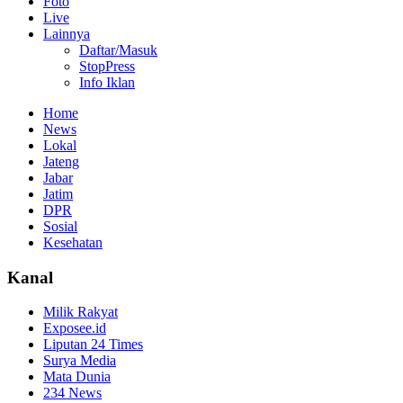
Foto
Live
Lainnya
Daftar/Masuk
StopPress
Info Iklan
Home
News
Lokal
Jateng
Jabar
Jatim
DPR
Sosial
Kesehatan
Kanal
Milik Rakyat
Exposee.id
Liputan 24 Times
Surya Media
Mata Dunia
234 News