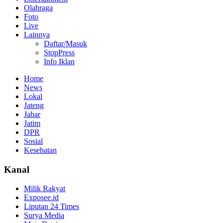
Olahraga
Foto
Live
Lainnya
Daftar/Masuk
StopPress
Info Iklan
Home
News
Lokal
Jateng
Jabar
Jatim
DPR
Sosial
Kesehatan
Kanal
Milik Rakyat
Exposee.id
Liputan 24 Times
Surya Media