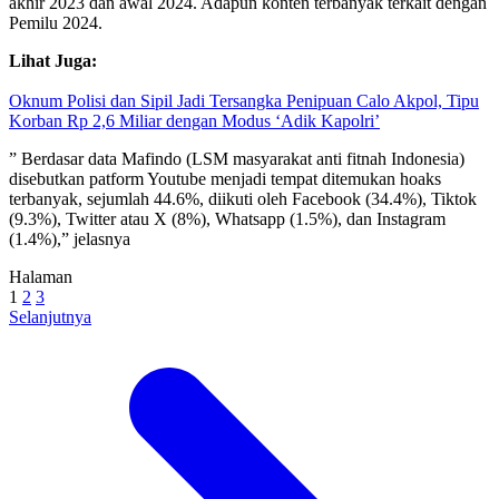
akhir 2023 dan awal 2024. Adapun konten terbanyak terkait dengan
Pemilu 2024.
Lihat Juga:
Oknum Polisi dan Sipil Jadi Tersangka Penipuan Calo Akpol, Tipu
Korban Rp 2,6 Miliar dengan Modus ‘Adik Kapolri’
” Berdasar data Mafindo (LSM masyarakat anti fitnah Indonesia)
disebutkan patform Youtube menjadi tempat ditemukan hoaks
terbanyak, sejumlah 44.6%, diikuti oleh Facebook (34.4%), Tiktok
(9.3%), Twitter atau X (8%), Whatsapp (1.5%), dan Instagram
(1.4%),” jelasnya
Halaman
1
2
3
Selanjutnya