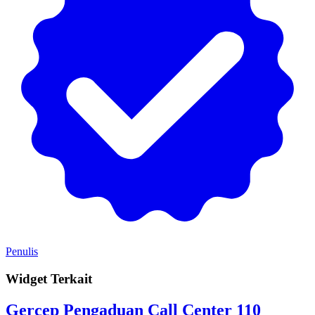
Penulis
Widget Terkait
Gercep Pengaduan Call Center 110