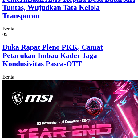
Tuntas, Wujudkan Tata Kelola
Transparan
Berita
05
Buka Rapat Pleno PKK, Camat
Petarukan Imbau Kader Jaga
Kondusivitas Pasca-OTT
Berita