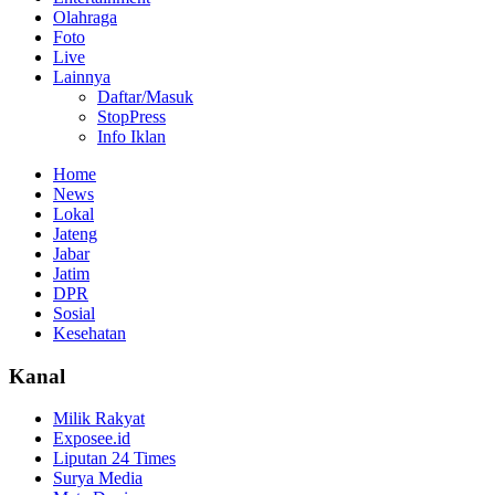
Olahraga
Foto
Live
Lainnya
Daftar/Masuk
StopPress
Info Iklan
Home
News
Lokal
Jateng
Jabar
Jatim
DPR
Sosial
Kesehatan
Kanal
Milik Rakyat
Exposee.id
Liputan 24 Times
Surya Media