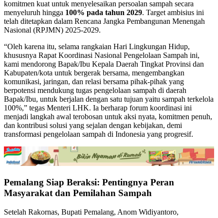
komitmen kuat untuk menyelesaikan persoalan sampah secara
menyeluruh hingga
100% pada tahun 2029
. Target ambisius ini
telah ditetapkan dalam Rencana Jangka Pembangunan Menengah
Nasional (RPJMN) 2025-2029.
“Oleh karena itu, selama rangkaian Hari Lingkungan Hidup,
khususnya Rapat Koordinasi Nasional Pengelolaan Sampah ini,
kami mendorong Bapak/Ibu Kepala Daerah Tingkat Provinsi dan
Kabupaten/kota untuk bergerak bersama, mengembangkan
komunikasi, jaringan, dan relasi bersama pihak-pihak yang
berpotensi mendukung tugas pengelolaan sampah di daerah
Bapak/Ibu, untuk berjalan dengan satu tujuan yaitu sampah terkelola
100%,” tegas Menteri LHK. Ia berharap forum koordinasi ini
menjadi langkah awal terobosan untuk aksi nyata, komitmen penuh,
dan kontribusi solusi yang sejalan dengan kebijakan, demi
transformasi pengelolaan sampah di Indonesia yang progresif.
Pemalang Siap Beraksi: Pentingnya Peran
Masyarakat dan Pemilahan Sampah
Setelah Rakornas, Bupati Pemalang, Anom Widiyantoro,