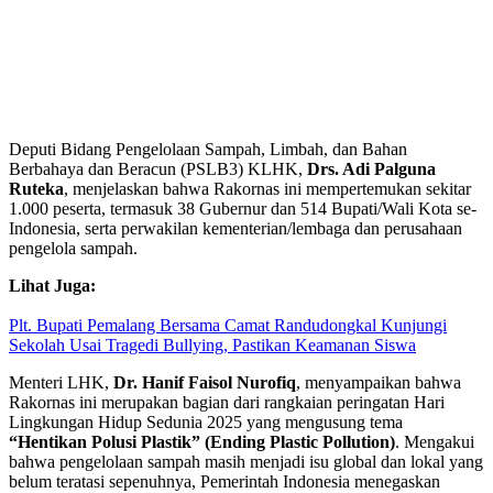
Deputi Bidang Pengelolaan Sampah, Limbah, dan Bahan
Berbahaya dan Beracun (PSLB3) KLHK,
Drs. Adi Palguna
Ruteka
, menjelaskan bahwa Rakornas ini mempertemukan sekitar
1.000 peserta, termasuk 38 Gubernur dan 514 Bupati/Wali Kota se-
Indonesia, serta perwakilan kementerian/lembaga dan perusahaan
pengelola sampah.
Lihat Juga:
Plt. Bupati Pemalang Bersama Camat Randudongkal Kunjungi
Sekolah Usai Tragedi Bullying, Pastikan Keamanan Siswa
Menteri LHK,
Dr. Hanif Faisol Nurofiq
, menyampaikan bahwa
Rakornas ini merupakan bagian dari rangkaian peringatan Hari
Lingkungan Hidup Sedunia 2025 yang mengusung tema
“Hentikan Polusi Plastik” (Ending Plastic Pollution)
. Mengakui
bahwa pengelolaan sampah masih menjadi isu global dan lokal yang
belum teratasi sepenuhnya, Pemerintah Indonesia menegaskan