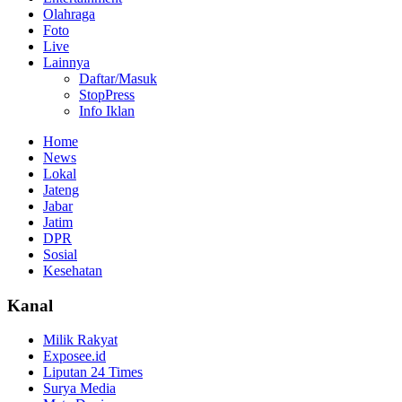
Olahraga
Foto
Live
Lainnya
Daftar/Masuk
StopPress
Info Iklan
Home
News
Lokal
Jateng
Jabar
Jatim
DPR
Sosial
Kesehatan
Kanal
Milik Rakyat
Exposee.id
Liputan 24 Times
Surya Media