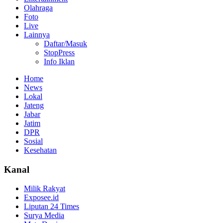
Olahraga
Foto
Live
Lainnya
Daftar/Masuk
StopPress
Info Iklan
Home
News
Lokal
Jateng
Jabar
Jatim
DPR
Sosial
Kesehatan
Kanal
Milik Rakyat
Exposee.id
Liputan 24 Times
Surya Media