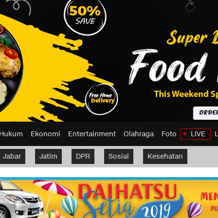
Hukum
Ekonomi
Entertainment
Olahraga
Foto
LIVE
Jabar
Jatim
DPR
Sosial
Kesehatan