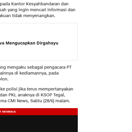
 kepada Kantor Kesyahbandaran dan
isah yang ingin mencari informasi dan
rlakuan tidak menyenangkan.
ava Mengucapkan Dirgahayu
yang mengaku sebagai pengacara PT
 lainnya di kediamannya, pada
olon.
e polisi jika terus mempertanyakan
h) dan PKL anaknya di KSOP Tegal,
ima CMI News, Sabtu (28/6) malam.