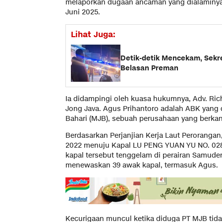
melaporkan dugaan ancaman yang dialaminya
Juni 2025.
Lihat Juga:
Detik-detik Mencekam, Sekr
Belasan Preman
Ia didampingi oleh kuasa hukumnya, Adv. Rich
Jong Java. Agus Prihantoro adalah ABK yang 
Bahari (MJB), sebuah perusahaan yang berkan
Berdasarkan Perjanjian Kerja Laut Peroranga
2022 menuju Kapal LU PENG YUAN YU NO. 028
kapal tersebut tenggelam di perairan Samuder
menewaskan 39 awak kapal, termasuk Agus.
Kecurigaan muncul ketika diduga PT MJB tid