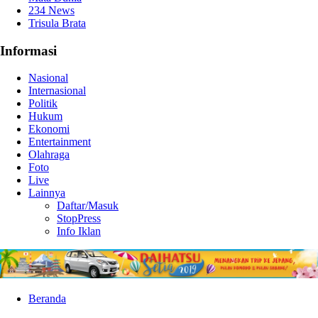
234 News
Trisula Brata
Informasi
Nasional
Internasional
Politik
Hukum
Ekonomi
Entertainment
Olahraga
Foto
Live
Lainnya
Daftar/Masuk
StopPress
Info Iklan
Beranda