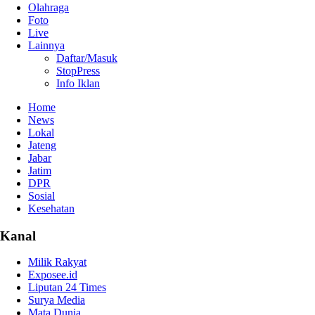
Olahraga
Foto
Live
Lainnya
Daftar/Masuk
StopPress
Info Iklan
Home
News
Lokal
Jateng
Jabar
Jatim
DPR
Sosial
Kesehatan
Kanal
Milik Rakyat
Exposee.id
Liputan 24 Times
Surya Media
Mata Dunia