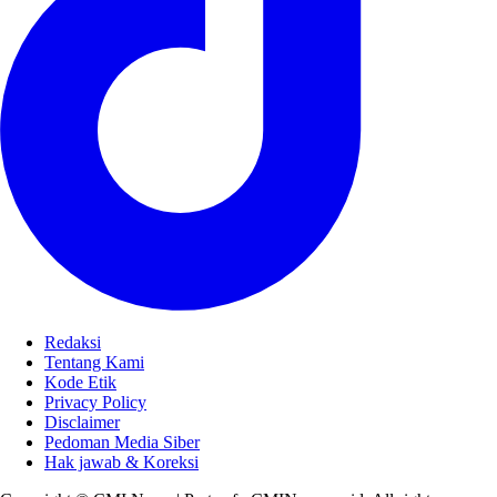
Redaksi
Tentang Kami
Kode Etik
Privacy Policy
Disclaimer
Pedoman Media Siber
Hak jawab & Koreksi