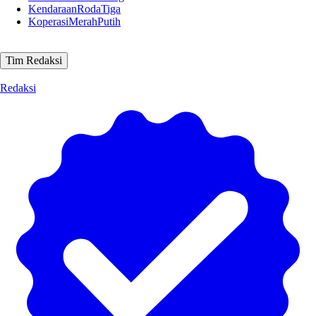
KendaraanRodaTiga
KoperasiMerahPutih
Tim Redaksi
Redaksi