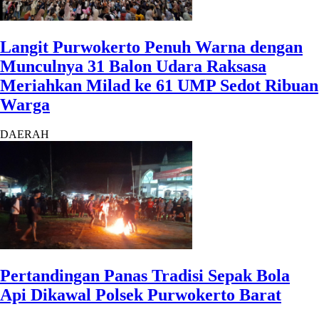
Langit Purwokerto Penuh Warna dengan
Munculnya 31 Balon Udara Raksasa
Meriahkan Milad ke 61 UMP Sedot Ribuan
Warga
DAERAH
Pertandingan Panas Tradisi Sepak Bola
Api Dikawal Polsek Purwokerto Barat