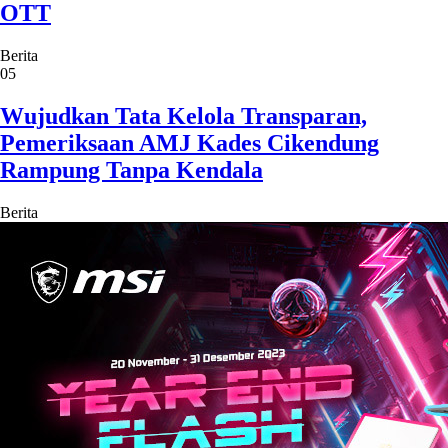
OTT
Berita
05
Wujudkan Tata Kelola Transparan,
Pemeriksaan AMJ Kades Cikendung
Rampung Tanpa Kendala
Berita