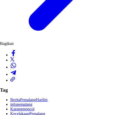
Bagikan
Tag
BeritaPemalangHariIni
infopemalang
Karangmoncol
KecelakaanPemalang