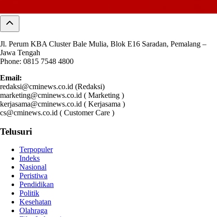
Jl. Perum KBA Cluster Bale Mulia, Blok E16 Saradan, Pemalang –
Jawa Tengah
Phone: 0815 7548 4800
Email:
redaksi@cminews.co.id (Redaksi)
marketing@cminews.co.id ( Marketing )
kerjasama@cminews.co.id ( Kerjasama )
cs@cminews.co.id ( Customer Care )
Telusuri
Terpopuler
Indeks
Nasional
Peristiwa
Pendidikan
Politik
Kesehatan
Olahraga