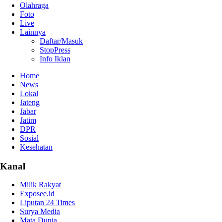
Olahraga
Foto
Live
Lainnya
Daftar/Masuk
StopPress
Info Iklan
Home
News
Lokal
Jateng
Jabar
Jatim
DPR
Sosial
Kesehatan
Kanal
Milik Rakyat
Exposee.id
Liputan 24 Times
Surya Media
Mata Dunia