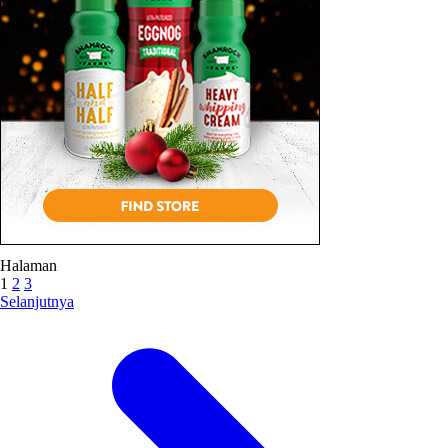
Halaman
1
2
3
Selanjutnya