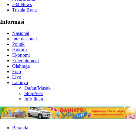
234 News
Trisula Brata
Informasi
Nasional
Internasional
Politik
Hukum
Ekonomi
Entertainment
Olahraga
Foto
Live
Lainnya
Daftar/Masuk
StopPress
Info Iklan
Beranda