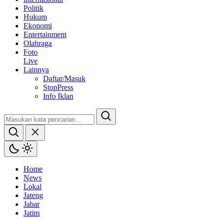
Politik
Hukum
Ekonomi
Entertainment
Olahraga
Foto
Live
Lainnya
Daftar/Masuk
StopPress
Info Iklan
Home
News
Lokal
Jateng
Jabar
Jatim