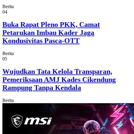
Berita
04
Buka Rapat Pleno PKK, Camat
Petarukan Imbau Kader Jaga
Kondusivitas Pasca-OTT
Berita
05
Wujudkan Tata Kelola Transparan,
Pemeriksaan AMJ Kades Cikendung
Rampung Tanpa Kendala
Berita