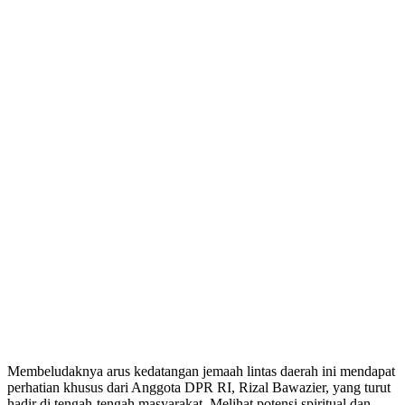
Membeludaknya arus kedatangan jemaah lintas daerah ini mendapat
perhatian khusus dari Anggota DPR RI, Rizal Bawazier, yang turut
hadir di tengah-tengah masyarakat. Melihat potensi spiritual dan