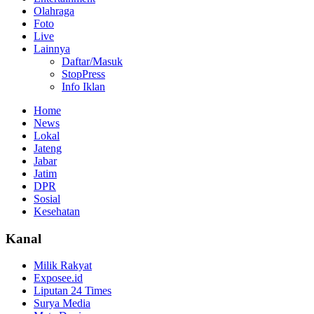
Olahraga
Foto
Live
Lainnya
Daftar/Masuk
StopPress
Info Iklan
Home
News
Lokal
Jateng
Jabar
Jatim
DPR
Sosial
Kesehatan
Kanal
Milik Rakyat
Exposee.id
Liputan 24 Times
Surya Media