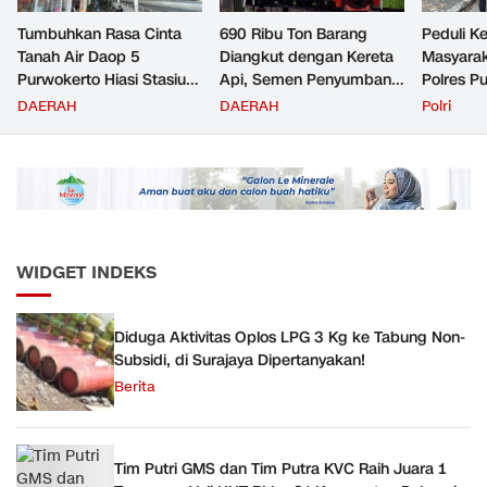
Tumbuhkan Rasa Cinta
690 Ribu Ton Barang
Peduli K
Tanah Air Daop 5
Diangkut dengan Kereta
Masyara
Purwokerto Hiasi Stasiun
Api, Semen Penyumbang
Polres P
dengan Ornamen
Volume Terbesar
Jemput P
DAERAH
DAERAH
Polri
Bernuansa Merah Putih
Angkutan Barang KAI
ke Pusk
Daop 5 Purwokerto pada
Semester 1 Tahun 2026
WIDGET INDEKS
Diduga Aktivitas Oplos LPG 3 Kg ke Tabung Non-
Subsidi, di Surajaya Dipertanyakan!
Berita
Tim Putri GMS dan Tim Putra KVC Raih Juara 1