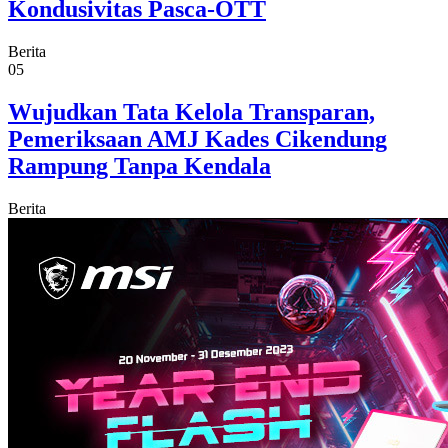
Kondusivitas Pasca-OTT
Berita
05
Wujudkan Tata Kelola Transparan,
Pemeriksaan AMJ Kades Cikendung
Rampung Tanpa Kendala
Berita