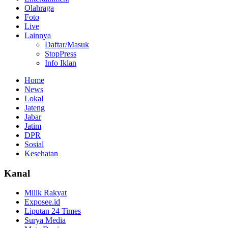
Olahraga
Foto
Live
Lainnya
Daftar/Masuk
StopPress
Info Iklan
Home
News
Lokal
Jateng
Jabar
Jatim
DPR
Sosial
Kesehatan
Kanal
Milik Rakyat
Exposee.id
Liputan 24 Times
Surya Media