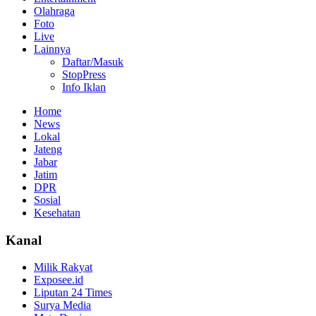
Olahraga
Foto
Live
Lainnya
Daftar/Masuk
StopPress
Info Iklan
Home
News
Lokal
Jateng
Jabar
Jatim
DPR
Sosial
Kesehatan
Kanal
Milik Rakyat
Exposee.id
Liputan 24 Times
Surya Media