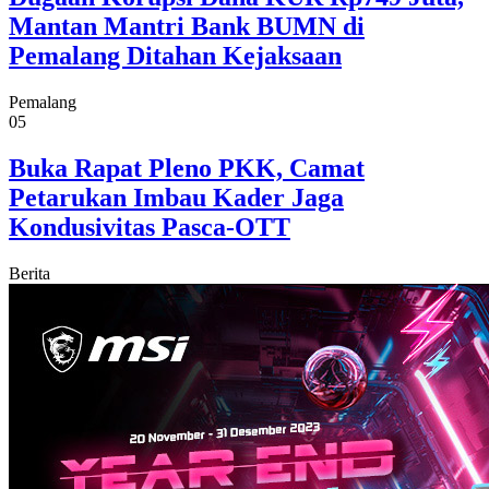
Mantan Mantri Bank BUMN di
Pemalang Ditahan Kejaksaan
Pemalang
05
Buka Rapat Pleno PKK, Camat
Petarukan Imbau Kader Jaga
Kondusivitas Pasca-OTT
Berita