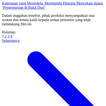
Kekerasan yang Merajalela: Menjelajahi Distopia Mencekam dalam
‘Pengepungan di Bukit Duri’
Dalam unggahan tersebut, pihak produksi menyampaikan rasa
syukur dan terima kasih kepada semua penonton yang telah
mendukung film ini.
Halaman
1
2
3
4
Selanjutnya