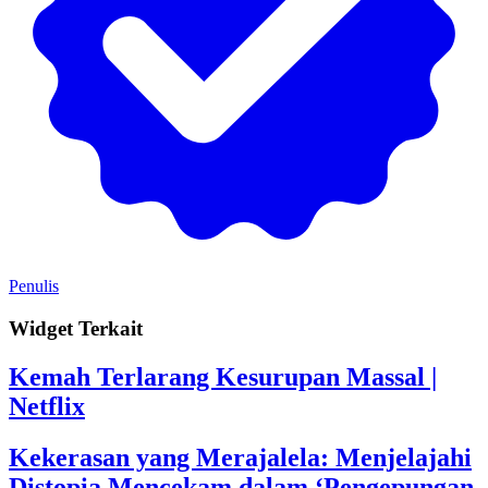
Penulis
Widget Terkait
Kemah Terlarang Kesurupan Massal |
Netflix
Kekerasan yang Merajalela: Menjelajahi
Distopia Mencekam dalam ‘Pengepungan