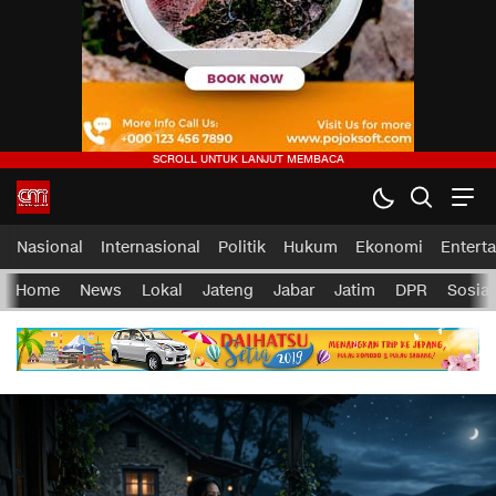
Nasional
Internasional
Politik
Hukum
Ekonomi
Entert
Home
News
Lokal
Jateng
Jabar
Jatim
DPR
Sosial