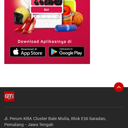
Jl. Perum KBA Cluster Bale Mulia, Blok E16 Saradan,
Pemalang – Jawa Tengah