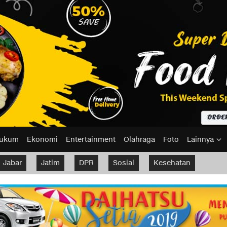
ukum
Ekonomi
Entertainment
Olahraga
Foto
Lainnya
Jabar
Jatim
DPR
Sosial
Kesehatan