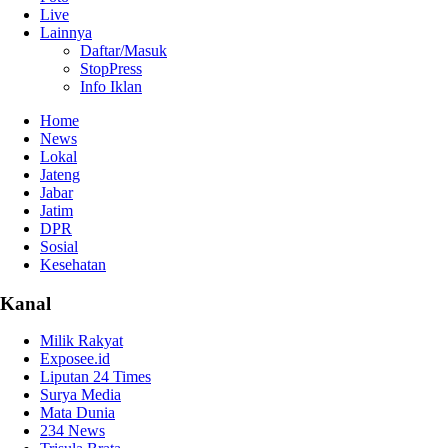
Live
Lainnya
Daftar/Masuk
StopPress
Info Iklan
Home
News
Lokal
Jateng
Jabar
Jatim
DPR
Sosial
Kesehatan
Kanal
Milik Rakyat
Exposee.id
Liputan 24 Times
Surya Media
Mata Dunia
234 News