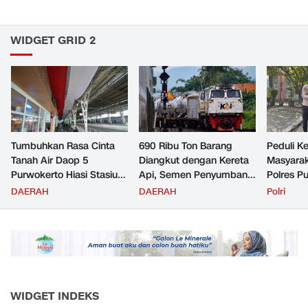
WIDGET GRID 2
Tumbuhkan Rasa Cinta
690 Ribu Ton Barang
Peduli K
Tanah Air Daop 5
Diangkut dengan Kereta
Masyara
Purwokerto Hiasi Stasiun
Api, Semen Penyumbang
Polres P
dengan Ornamen
Volume Terbesar
Jemput P
DAERAH
DAERAH
Polri
Bernuansa Merah Putih
Angkutan Barang KAI
ke Pusk
Daop 5 Purwokerto pada
Semester 1 Tahun 2026
WIDGET INDEKS