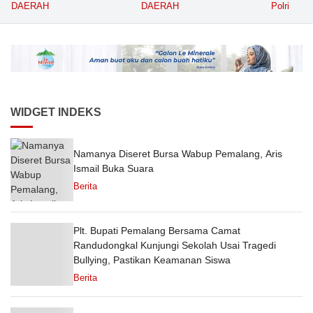
dengan Ornamen
Volume Terbesar
Pasien T
DAERAH
DAERAH
Polri
Bernuansa Merah Putih
Angkutan Barang KAI
Puskesm
Daop 5 Purwokerto pada
Semester 1 Tahun 2026
WIDGET INDEKS
Namanya Diseret Bursa Wabup Pemalang, Aris
Ismail Buka Suara
Berita
Plt. Bupati Pemalang Bersama Camat
Randudongkal Kunjungi Sekolah Usai Tragedi
Bullying, Pastikan Keamanan Siswa
Berita