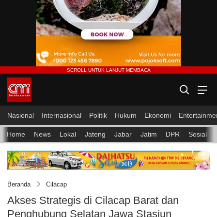
Nasional
Internasional
Politik
Hukum
Ekonomi
Entertainme
Home
News
Lokal
Jateng
Jabar
Jatim
DPR
Sosial
Beranda
Cilacap
Akses Strategis di Cilacap Barat dan
Penghubung Selatan Jawa Stasiun