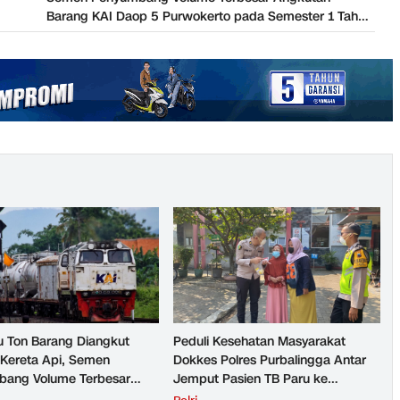
Barang KAI Daop 5 Purwokerto pada Semester 1 Tahun
2026
u Ton Barang Diangkut
Peduli Kesehatan Masyarakat
Kereta Api, Semen
Dokkes Polres Purbalingga Antar
ang Volume Terbesar
Jemput Pasien TB Paru ke
n Barang KAI Daop 5
Puskesmas