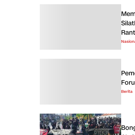
Memp
Sila
Ran
Nasion
Peme
For
Berita
Bong