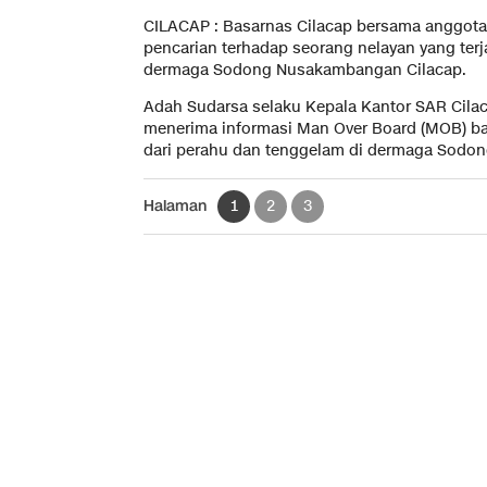
CILACAP : Basarnas Cilacap bersama anggot
pencarian terhadap seorang nelayan yang terj
dermaga Sodong Nusakambangan Cilacap.
Adah Sudarsa selaku Kepala Kantor SAR Cila
menerima informasi Man Over Board (MOB) bah
dari perahu dan tenggelam di dermaga Sodon
Halaman
1
2
3