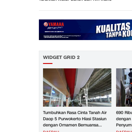
WIDGET GRID 2
Tumbuhkan Rasa Cinta Tanah Air
690 Rib
Daop 5 Purwokerto Hiasi Stasiun
dengan 
dengan Ornamen Bernuansa
Penyumb
Merah Putih
Angkuta