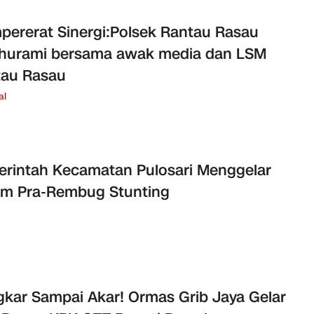
ererat Sinergi:Polsek Rantau Rasau
thurami bersama awak media dan LSM
tau Rasau
al
rintah Kecamatan Pulosari Menggelar
um Pra-Rembug Stunting
kar Sampai Akar! Ormas Grib Jaya Gelar