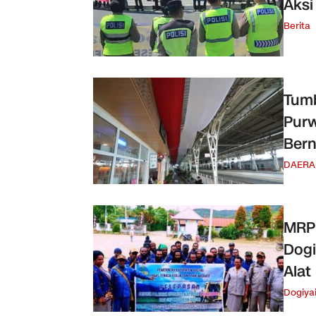
Aksi
Berita
Tumb
Purw
Bern
DAERA
MRP
Dogi
Alat
Dogiya