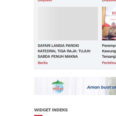
DAERAH
DAERA
Purwoke
Tahun 2
SAFARI LANSIA PAROKI
Perempu
KATEDRAL TIGA RAJA: TUJUH
Kawunga
SABDA PENUH MAKNA
Tersang
Purbali
Berita
Peristiw
WIDGET INDEKS