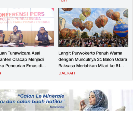
H
Polri
rto pada Semester 1
026
an Tunawicara Asal
Langit Purwokerto Penuh Warna
nten Cilacap Menjadi
dengan Munculnya 31 Balon Udara
ka Pencurian Emas di
Raksasa Meriahkan Milad ke 61
ngga
UMP Sedot Ribuan Warga
a
DAERAH