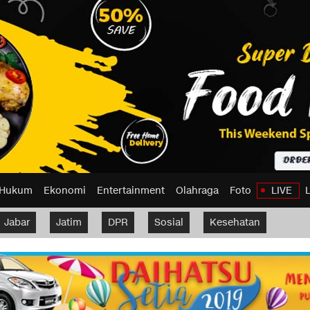
Hukum
Ekonomi
Entertainment
Olahraga
Foto
LIVE
Jabar
Jatim
DPR
Sosial
Kesehatan