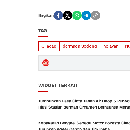
Bagikan
TAG
Cilacap
dermaga Sodong
nelayan
N
WIDGET TERKAIT
Tumbuhkan Rasa Cinta Tanah Air Daop 5 Purwo
Hiasi Stasiun dengan Ornamen Bernuansa Merah
Kebakaran Bengkel Sepeda Motor Polresta Cila
Turunkan Water Canon dan Tim Inafis