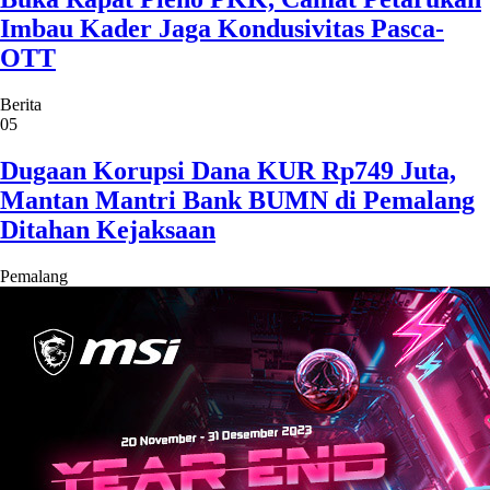
Imbau Kader Jaga Kondusivitas Pasca-
OTT
Berita
05
Dugaan Korupsi Dana KUR Rp749 Juta,
Mantan Mantri Bank BUMN di Pemalang
Ditahan Kejaksaan
Pemalang