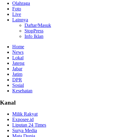
Olahraga
Foto
Live
Lainnya
Daftar/Masuk
StopPress
Info Iklan
Home
News
Lokal
Jateng
Jabar
Jatim
DPR
Sosial
Kesehatan
Kanal
Milik Rakyat
Exposee.id
Liputan 24 Times
Surya Media
Mata Dunia