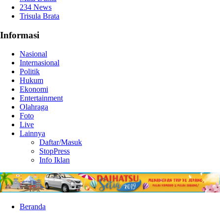
234 News
Trisula Brata
Informasi
Nasional
Internasional
Politik
Hukum
Ekonomi
Entertainment
Olahraga
Foto
Live
Lainnya
Daftar/Masuk
StopPress
Info Iklan
Beranda