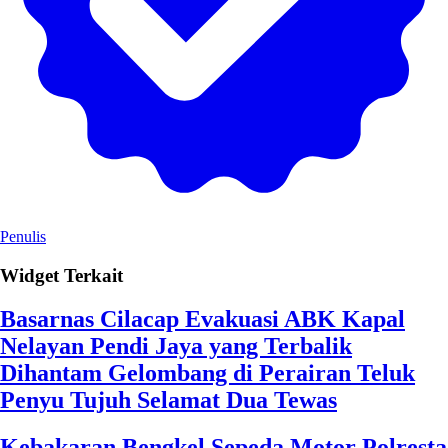
Penulis
Widget Terkait
Basarnas Cilacap Evakuasi ABK Kapal
Nelayan Pendi Jaya yang Terbalik
Dihantam Gelombang di Perairan Teluk
Penyu Tujuh Selamat Dua Tewas
Kebakaran Bengkel Sepeda Motor Polresta