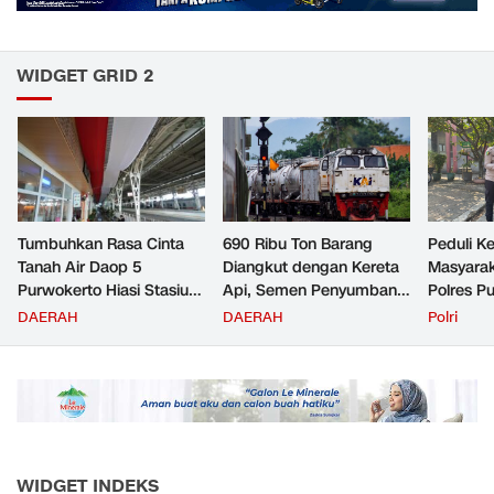
WIDGET GRID 2
Tumbuhkan Rasa Cinta
690 Ribu Ton Barang
Peduli K
Tanah Air Daop 5
Diangkut dengan Kereta
Masyara
Purwokerto Hiasi Stasiun
Api, Semen Penyumbang
Polres P
dengan Ornamen
Volume Terbesar
Jemput P
DAERAH
DAERAH
Polri
Bernuansa Merah Putih
Angkutan Barang KAI
ke Pusk
Daop 5 Purwokerto pada
Semester 1 Tahun 2026
WIDGET INDEKS