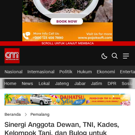
Nasional
Internasional
Politik
Hukum
Ekonomi
Entert
Home
News
Lokal
Jateng
Jabar
Jatim
DPR
Sosial
Beranda
Pemalang
Sinergi Anggota Dewan, TNI, Kades,
Kelompok Tani, dan Bulog untuk