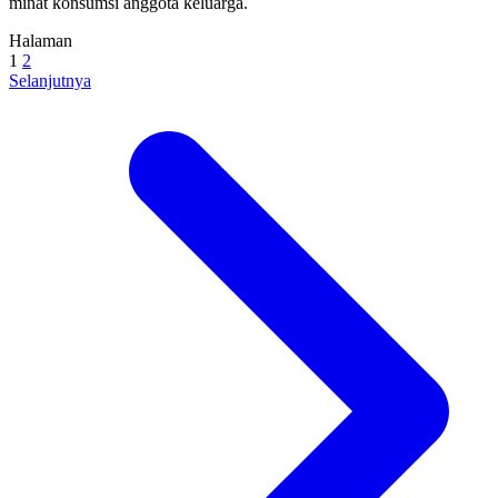
minat konsumsi anggota keluarga.
Halaman
1
2
Selanjutnya