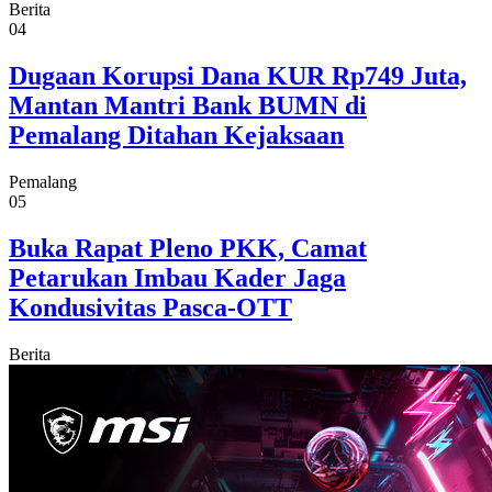
Berita
04
Dugaan Korupsi Dana KUR Rp749 Juta,
Mantan Mantri Bank BUMN di
Pemalang Ditahan Kejaksaan
Pemalang
05
Buka Rapat Pleno PKK, Camat
Petarukan Imbau Kader Jaga
Kondusivitas Pasca-OTT
Berita