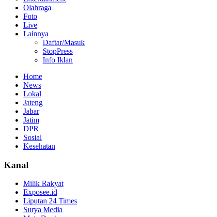
Olahraga
Foto
Live
Lainnya
Daftar/Masuk
StopPress
Info Iklan
Home
News
Lokal
Jateng
Jabar
Jatim
DPR
Sosial
Kesehatan
Kanal
Milik Rakyat
Exposee.id
Liputan 24 Times
Surya Media