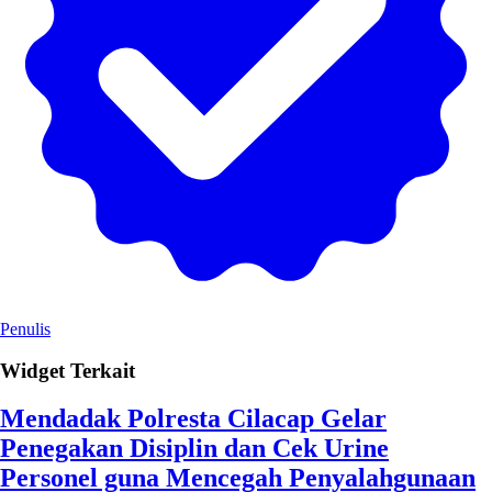
Penulis
Widget Terkait
Mendadak Polresta Cilacap Gelar
Penegakan Disiplin dan Cek Urine
Personel guna Mencegah Penyalahgunaan