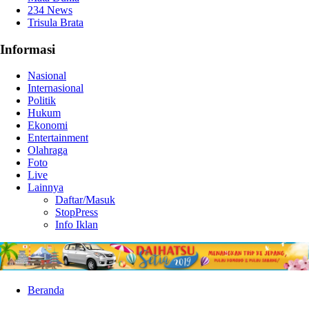
234 News
Trisula Brata
Informasi
Nasional
Internasional
Politik
Hukum
Ekonomi
Entertainment
Olahraga
Foto
Live
Lainnya
Daftar/Masuk
StopPress
Info Iklan
Beranda