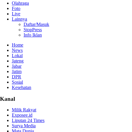
Olahraga
Foto
Live
Lainnya
Daftar/Masuk
StopPress
Info Iklan
Home
News
Lokal
Jateng
Jabar
Jatim
DPR
Sosial
Kesehatan
Kanal
Milik Rakyat
Exposee.id
Liputan 24 Times
Surya Media
Mata Dunia