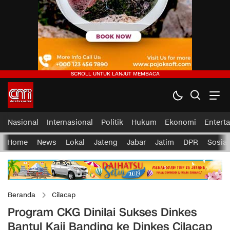
Nasional
Internasional
Politik
Hukum
Ekonomi
Entert
Home
News
Lokal
Jateng
Jabar
Jatim
DPR
Sosial
Beranda
Cilacap
Program CKG Dinilai Sukses Dinkes
Bantul Kaji Banding ke Dinkes Cilacap