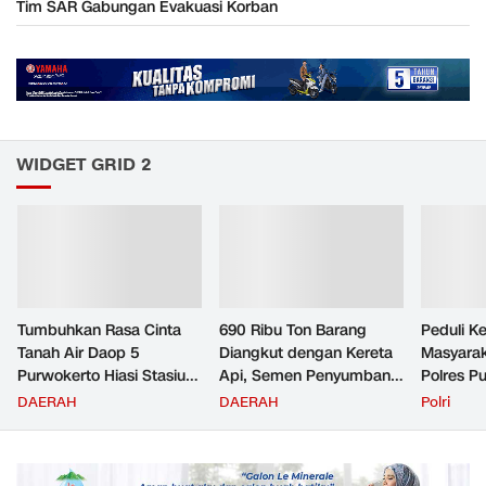
Tim SAR Gabungan Evakuasi Korban
WIDGET GRID 2
Tumbuhkan Rasa Cinta
690 Ribu Ton Barang
Peduli K
Tanah Air Daop 5
Diangkut dengan Kereta
Masyara
Purwokerto Hiasi Stasiun
Api, Semen Penyumbang
Polres P
dengan Ornamen
Volume Terbesar
Jemput P
DAERAH
DAERAH
Polri
Bernuansa Merah Putih
Angkutan Barang KAI
ke Pusk
Daop 5 Purwokerto pada
Semester 1 Tahun 2026