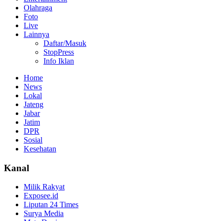
Olahraga
Foto
Live
Lainnya
Daftar/Masuk
StopPress
Info Iklan
Home
News
Lokal
Jateng
Jabar
Jatim
DPR
Sosial
Kesehatan
Kanal
Milik Rakyat
Exposee.id
Liputan 24 Times
Surya Media